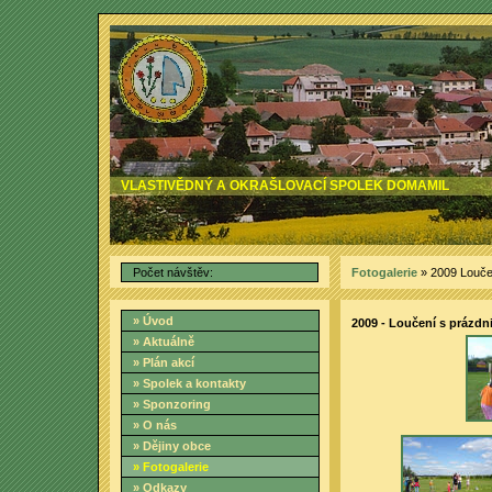
VLASTIVĚDNÝ A OKRAŠLOVACÍ SPOLEK DOMAMIL
Počet návštěv:
Fotogalerie
» 2009 Louče
» Úvod
2009 - Loučení s prázdn
» Aktuálně
» Plán akcí
» Spolek a kontakty
» Sponzoring
» O nás
» Dějiny obce
» Fotogalerie
» Odkazy